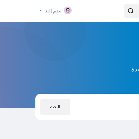
انضم إلينا
دة
البحث