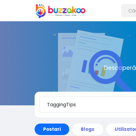
Descoperă o
Postari
Blogs
Utilizato