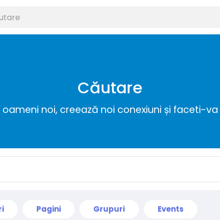
Căutare
ameni noi, creează noi conexiuni și faceti-va 
ri
Pagini
Grupuri
Events