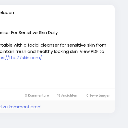
geladen
nser For Sensitive Skin Daily
able with a facial cleanser for sensitive skin from
aintain fresh and healthy looking skin. View PDF to
ps://the77skin.com/
0 Kommentare
18 Ansichten
0 Bewertungen
und zu kommentieren!